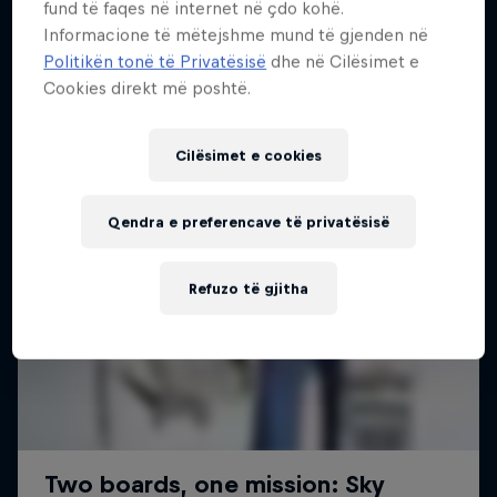
fund të faqes në internet në çdo kohë.
Më shumë si kjo
1 Sezoni · 6 episodet
Informacione të mëtejshme mund të gjenden në
Politikën tonë të Privatësisë
dhe në Cilësimet e
SURFING
Cookies direkt më poshtë.
Cilësimet e cookies
Qendra e preferencave të privatësisë
Refuzo të gjitha