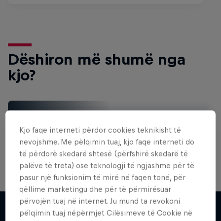
Dëshiron më shumë nga
kjo?
Surfing
Kjo faqe interneti përdor cookies teknikisht të
Welcome to the Surf Hub, where you will find a rip-
roaring collection of surf films, shows and …
nevojshme. Me pëlqimin tuaj, kjo faqe interneti do
të përdorë skedarë shtesë (përfshirë skedarë të
palëve të treta) ose teknologji të ngjashme për të
pasur një funksionim të mirë në faqen tonë, për
WSL Replay
qëllime marketingu dhe për të përmirësuar
përvojën tuaj në internet. Ju mund ta revokoni
The latest action from the WSL Championship
pëlqimin tuaj nëpërmjet Cilësimeve të Cookie në
Tour