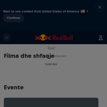
Want to see content from United States of America
?
Continue
WSL Replay
The latest action from the WSL Championship
Tour
Filma dhe shfaqje
1 Sezoni · 6 episodet
SURFING
Evente