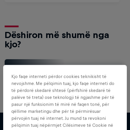
Dëshiron më shumë nga
kjo?
Surfing
Kjo faqe interneti përdor cookies teknikisht të
Welcome to the Surf Hub, where you will find a rip-
roaring collection of surf films, shows and …
nevojshme. Me pëlqimin tuaj, kjo faqe interneti do
të përdorë skedarë shtesë (përfshirë skedarë të
palëve të treta) ose teknologji të ngjashme për të
pasur një funksionim të mirë në faqen tonë, për
Inside Pro Surfing
qëllime marketingu dhe për të përmirësuar
përvojën tuaj në internet. Ju mund ta revokoni
Come backstage on the 2025 WSL
pëlqimin tuaj nëpërmjet Cilësimeve të Cookie në
Championship Tour