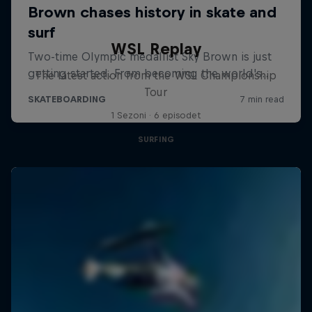
WSL Replay
The latest action from the WSL Championship
Tour
1 Sezoni · 6 episodet
SURFING