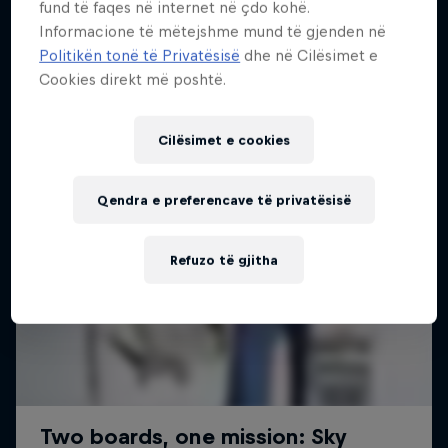
fund të faqes në internet në çdo kohë.
Më shumë si kjo
2 Sezone · 18 episodet
Informacione të mëtejshme mund të gjenden në
Politikën tonë të Privatësisë
dhe në Cilësimet e
SURFING
Cookies direkt më poshtë.
Cilësimet e cookies
Qendra e preferencave të privatësisë
Refuzo të gjitha