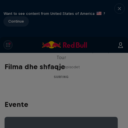
Want to see content from United States of America
?
Continue
WSL Replay
The latest action from the WSL Championship
Tour
Filma dhe shfaqje
1 Sezoni · 6 episodet
SURFING
Evente