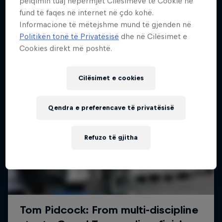
pëlqimin tuaj nëpërmjet Cilësimeve të Cookie në
fund të faqes në internet në çdo kohë.
Informacione të mëtejshme mund të gjenden në
Politikën tonë të Privatësisë
dhe në Cilësimet e
Cookies direkt më poshtë.
Cilësimet e cookies
Qendra e preferencave të privatësisë
Refuzo të gjitha