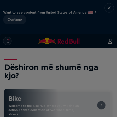
Want to see content from United States of America
?
Continue
Dëshiron më shumë nga
kjo?
Bike
Welcome to the Bike Hub, where you will find an
action-packed collection of two-wheel films,
shows …