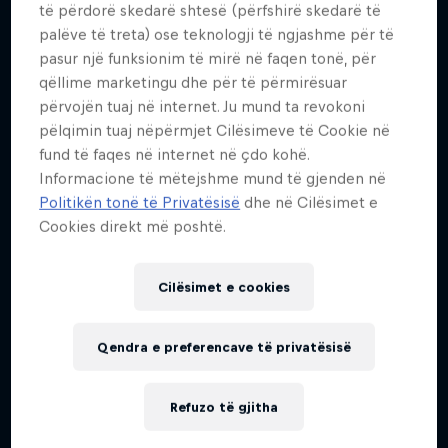
Follow Ford Performance on their journey to the
të përdorë skedarë shtesë (përfshirë skedarë të
Dakar Rally 2025
palëve të treta) ose teknologji të ngjashme për të
pasur një funksionim të mirë në faqen tonë, për
1 Sezoni · 4 episodet
qëllime marketingu dhe për të përmirësuar
RALLY RAID
përvojën tuaj në internet. Ju mund ta revokoni
pëlqimin tuaj nëpërmjet Cilësimeve të Cookie në
fund të faqes në internet në çdo kohë.
Informacione të mëtejshme mund të gjenden në
Politikën tonë të Privatësisë
dhe në Cilësimet e
Cookies direkt më poshtë.
Cilësimet e cookies
Qendra e preferencave të privatësisë
Refuzo të gjitha