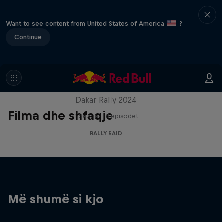
Want to see content from United States of America
?
Continue
Dakar: In the Dust
Dakar Rally 2024
Filma dhe shfaqje
1 Sezoni · 8 episodet
RALLY RAID
Më shumë si kjo