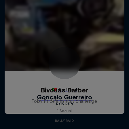
Bivouac Barber
Toby Price's haircut challenge
1 Sezoni
RALLY RAID