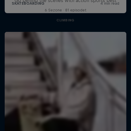
Go behind the scenes with action sports best
6 Sezone · 81 episodet
CLIMBING