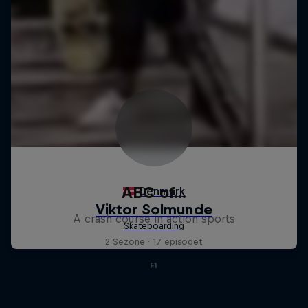
ABC of...
A crash course in action sports
2 Sezone · 17 episodet
F1