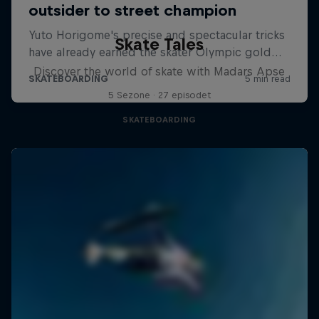
Skate Tales
Discover the world of skate with Madars Apse
5 Sezone · 27 episodet
SKATEBOARDING