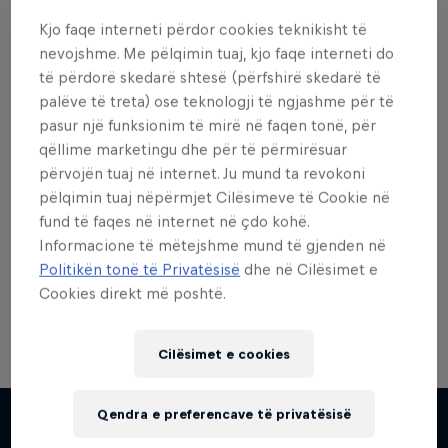
Kjo faqe interneti përdor cookies teknikisht të
nevojshme. Me pëlqimin tuaj, kjo faqe interneti do
të përdorë skedarë shtesë (përfshirë skedarë të
palëve të treta) ose teknologji të ngjashme për të
Dëshiron më shumë nga
pasur një funksionim të mirë në faqen tonë, për
kjo?
qëllime marketingu dhe për të përmirësuar
përvojën tuaj në internet. Ju mund ta revokoni
pëlqimin tuaj nëpërmjet Cilësimeve të Cookie në
fund të faqes në internet në çdo kohë.
Skateboarding
Informacione të mëtejshme mund të gjenden në
Politikën tonë të Privatësisë
dhe në Cilësimet e
Welcome to the Red Bull Skateboarding hub, your
source for skateboarding news, videos, rider …
Cookies direkt më poshtë.
Cilësimet e cookies
Qendra e preferencave të privatësisë