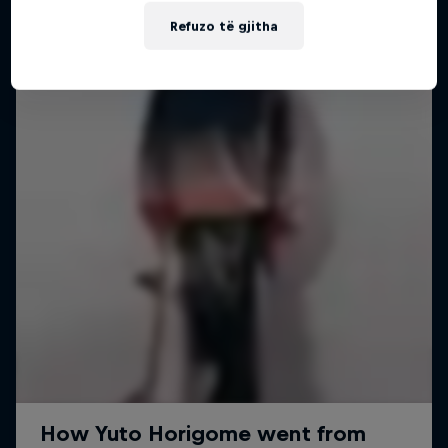
Më shumë si kjo
Refuzo të gjitha