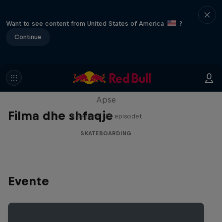
Want to see content from United States of America
?
Continue
Skate Tales
Discover the world of skate with Madars
Apse
Filma dhe shfaqje
5 Sezone · 27 episodet
SKATEBOARDING
Evente