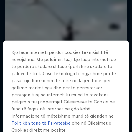
Kjo faqe interneti përdor cookies teknikisht të
nevojshme. Me pëlqimin tuaj, kjo faqe interneti do
të përdorë skedarë shtesë (përfshirë skedarë të
palëve të treta) ose teknologji të ngjashme për të
pasur një funksionim të mirë në faqen tonë, për
qëllime marketingu dhe për të përmirësuar
përvojën tuaj në internet. Ju mund ta revokoni
pëlqimin tuaj nëpërmjet Cilësimeve të Cookie në
fund të faqes në internet në çdo kohë.
Informacione të mëtejshme mund të gjenden në
Politikën tonë të Privatësisë
dhe në Cilësimet e
Jaan Roose: Life on the Line
Cookies direkt më poshtë.