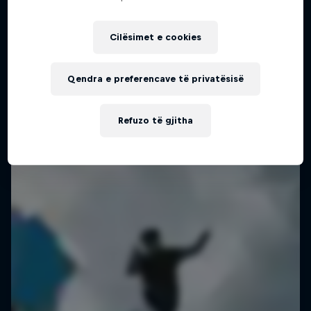
Planning a mind-boggling 3.6km slackline walk
Cilësimet e cookies
SLACKLINING
Qendra e preferencave të privatësisë
Refuzo të gjitha