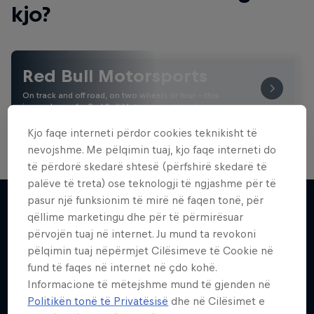
kjo?
Red Bull Motorsports
On track and off road, on two wheels or four - this
is your home for Red Bull Motorsports. Watch …
Kjo faqe interneti përdor cookies teknikisht të
nevojshme. Me pëlqimin tuaj, kjo faqe interneti do
të përdorë skedarë shtesë (përfshirë skedarë të
palëve të treta) ose teknologji të ngjashme për të
pasur një funksionim të mirë në faqen tonë, për
qëllime marketingu dhe për të përmirësuar
përvojën tuaj në internet. Ju mund ta revokoni
Më shumë si kjo
pëlqimin tuaj nëpërmjet Cilësimeve të Cookie në
fund të faqes në internet në çdo kohë.
Informacione të mëtejshme mund të gjenden në
Politikën tonë të Privatësisë
dhe në Cilësimet e