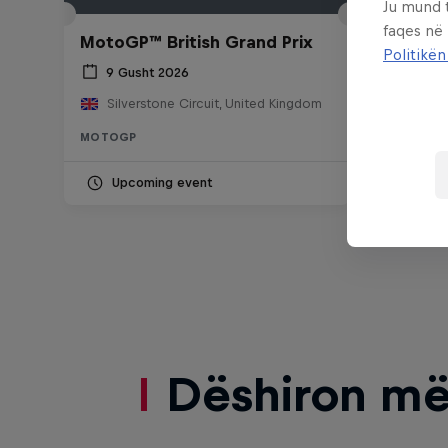
Ju mund 
faqes në
MotoGP™ British Grand Prix
Politikën
9 Gusht 2026
Silverstone Circuit, United Kingdom
MOTOGP
Upcoming event
Dëshiron më