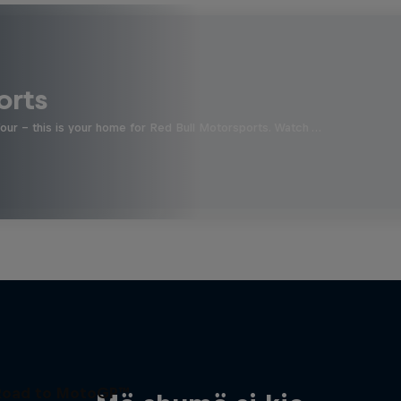
orts
four - this is your home for Red Bull Motorsports. Watch …
Road to MotoGP™