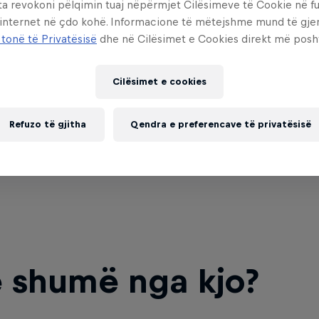
ta revokoni pëlqimin tuaj nëpërmjet Cilësimeve të Cookie në f
 internet në çdo kohë. Informacione të mëtejshme mund të gj
 tonë të Privatësisë
dhe në Cilësimet e Cookies direkt më posh
Cilësimet e cookies
Refuzo të gjitha
Qendra e preferencave të privatësisë
 shumë nga kjo?