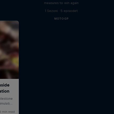
measures to win again
1 Sezoni · 5 episodet
MOTOGP