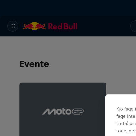
Evente
Kjo faqe 
faqe inte
treta) os
tonë, për