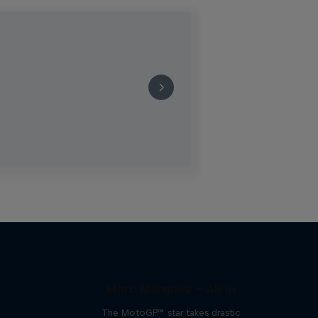
Marc Márquez – All In
The MotoGP™ star takes drastic