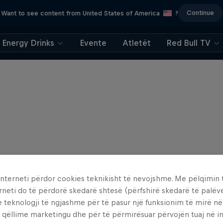
Continue
Want to see content from United States of America
?
Energy Drinks
Evente
Atletët
Red Bull TV
interneti përdor cookies teknikisht të nevojshme. Me pëlqimin t
rneti do të përdorë skedarë shtesë (përfshirë skedarë të palëv
e teknologji të ngjashme për të pasur një funksionim të mirë n
 qëllime marketingu dhe për të përmirësuar përvojën tuaj në in