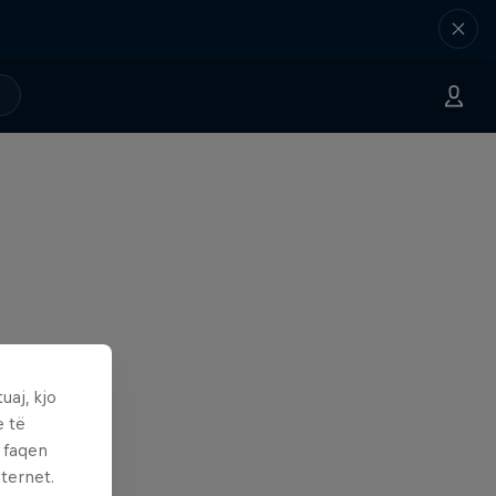
uaj, kjo
e të
ë faqen
ternet.