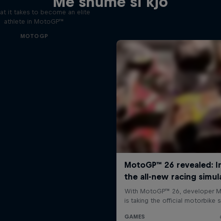
Më shumë si kjo
t it takes to become an elite
athlete in MotoGP™
MOTOGP