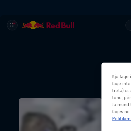
Kjo faqe 
faqe inte
treta) os
tonë, për
Ju mund 
faqes në
Politikën