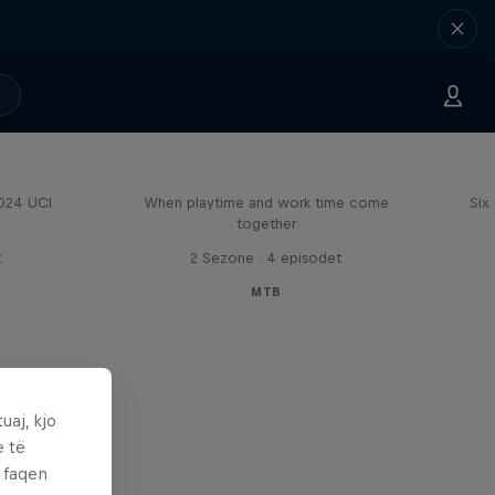
Aaron Gwin's Off Season
2024 UCI
When playtime and work time come
Six
together
t
2 Sezone · 4 episodet
MTB
uaj, kjo
e të
ë faqen