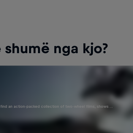
 shumë nga kjo?
find an action-packed collection of two-wheel films, shows …