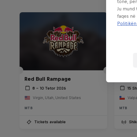
tonë, për
Ju mund 
faqes në
Politikën
Red Bu
Red Bull Rampage
Abajo
8 – 10 Tetor 2026
15 S
Virgin, Utah, United States
Valpa
MTB
MTB
Tickets available
Shik