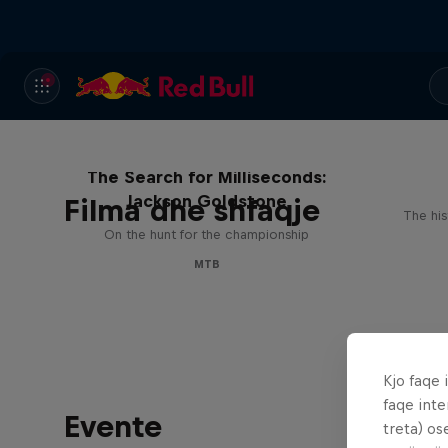
The Search for Milliseconds:
Jackson Goldstone
Filma dhe shfaqje
The his
On the hunt for the championship
MTB
Kjo faqe 
faqe inte
Evente
treta) os