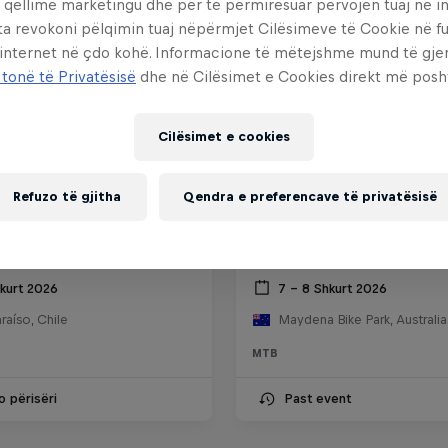
 qëllime marketingu dhe për të përmirësuar përvojën tuaj në in
ta revokoni pëlqimin tuaj nëpërmjet Cilësimeve të Cookie në f
 internet në çdo kohë. Informacione të mëtejshme mund të gj
 tonë të Privatësisë
dhe në Cilësimet e Cookies direkt më posh
Cilësimet e cookies
Refuzo të gjitha
Qendra e preferencave të privatësisë
ll Valparaíso Cerro
Red Bull Hardline Tasm
2026
hkurt 2026
7 – 8 Shkurt 2026
raíso, Chile
Maydena Bike Park, Australia
MTB
o përisëri
Past event