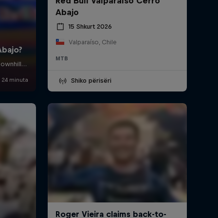
Red Bull Valparaíso Cerro
Abajo
15 Shkurt 2026
Valparaíso, Chile
MTB
Shiko përisëri