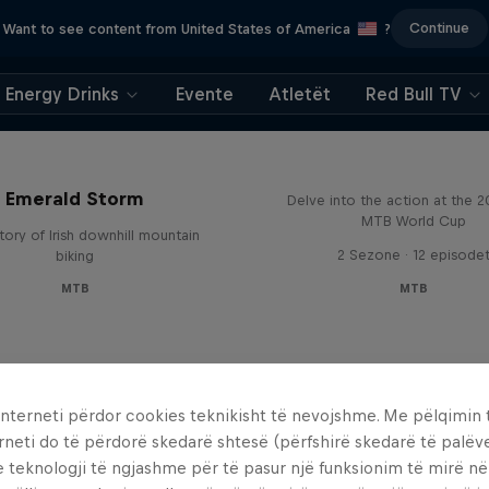
Continue
Want to see content from United States of America
?
Energy Drinks
Evente
Atletët
Red Bull TV
Beyond the Line
Emerald Storm
Delve into the action at the 
MTB World Cup
tory of Irish downhill mountain
2 Sezone · 12 episode
biking
MTB
MTB
interneti përdor cookies teknikisht të nevojshme. Me pëlqimin t
rneti do të përdorë skedarë shtesë (përfshirë skedarë të palëv
e teknologji të ngjashme për të pasur një funksionim të mirë n