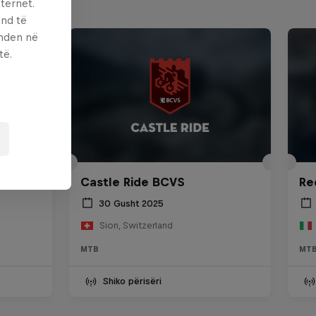
ternet.
und të
enden në
të.
ania
Castle Ride BCVS
Re
30 Gusht 2025
Sion, Switzerland
MTB
MT
Shiko përisëri