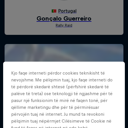
Kjo faqe interneti përdor cookies teknikisht të
nevojshme. Me pëlqimin tuaj, kjo faqe interneti do
të përdorë skedarë shtesë (përfshirë skedarë të
palëve të treta) ose teknologji të ngjashme për të
pasur një funksionim të mirë në faqen tonë, për
qëllime marketingu dhe për të përmirësuar
përvojën tuaj në internet. Ju mund ta revokoni
pëlqimin tuaj nëpërmjet Cilësimeve të Cookie në
fund të faqes në internet në çdo kohë.