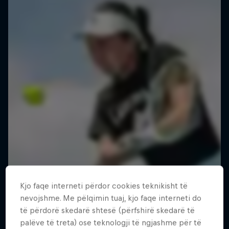
Kjo faqe interneti përdor cookies teknikisht të
nevojshme. Me pëlqimin tuaj, kjo faqe interneti do
të përdorë skedarë shtesë (përfshirë skedarë të
palëve të treta) ose teknologji të ngjashme për të