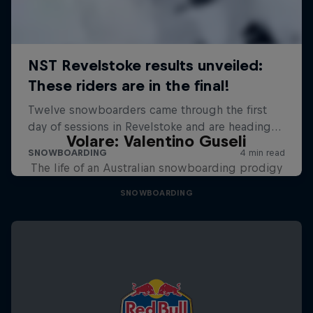
Volare: Valentino Guseli
The life of an Australian snowboarding prodigy
SNOWBOARDING