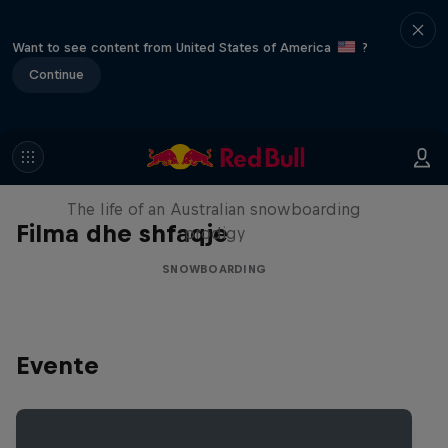
Want to see content from United States of America
?
Continue
Volare: Valentino Guseli
The life of an Australian snowboarding
Filma dhe shfaqje
prodigy
SNOWBOARDING
Evente