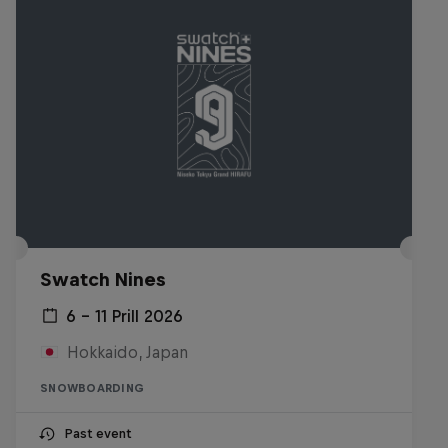
Swatch Nines
6 – 11 Prill 2026
Hokkaido, Japan
SNOWBOARDING
Past event