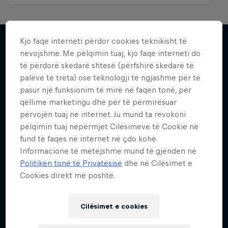
Kjo faqe interneti përdor cookies teknikisht të
nevojshme. Me pëlqimin tuaj, kjo faqe interneti do
Më shumë si kjo
të përdorë skedarë shtesë (përfshirë skedarë të
palëve të treta) ose teknologji të ngjashme për të
pasur një funksionim të mirë në faqen tonë, për
qëllime marketingu dhe për të përmirësuar
përvojën tuaj në internet. Ju mund ta revokoni
pëlqimin tuaj nëpërmjet Cilësimeve të Cookie në
fund të faqes në internet në çdo kohë.
Informacione të mëtejshme mund të gjenden në
Politikën tonë të Privatësisë
dhe në Cilësimet e
Cookies direkt më poshtë.
Cilësimet e cookies