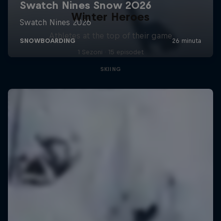
Winter Heroes
Athletes at the top of their game
1 Sezoni · 15 episodet
SKIING