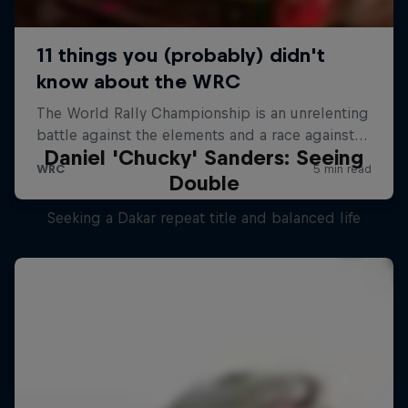
Daniel 'Chucky' Sanders: Seeing
Double
Seeking a Dakar repeat title and balanced life