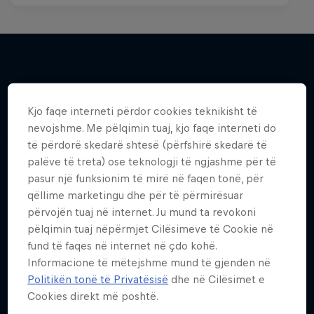
Më shumë si kjo
Kjo faqe interneti përdor cookies teknikisht të
nevojshme. Me pëlqimin tuaj, kjo faqe interneti do
të përdorë skedarë shtesë (përfshirë skedarë të
palëve të treta) ose teknologji të ngjashme për të
pasur një funksionim të mirë në faqen tonë, për
qëllime marketingu dhe për të përmirësuar
përvojën tuaj në internet. Ju mund ta revokoni
pëlqimin tuaj nëpërmjet Cilësimeve të Cookie në
fund të faqes në internet në çdo kohë.
Informacione të mëtejshme mund të gjenden në
Politikën tonë të Privatësisë
dhe në Cilësimet e
Cookies direkt më poshtë.