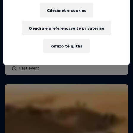
Cilësimet e cookies
Secto Rally Finland
Qendra e preferencave të privatësisë
30 Korrik – 2 Gusht 2026
Jyväskylä, Finland
Refuzo të gjitha
WRC
Past event