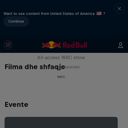
Want to see content from United States of America
?
Continue
More Than Machine
All-access WRC show
Filma dhe shfaqje
1 Sezoni · 7 episodet
WRC
Evente