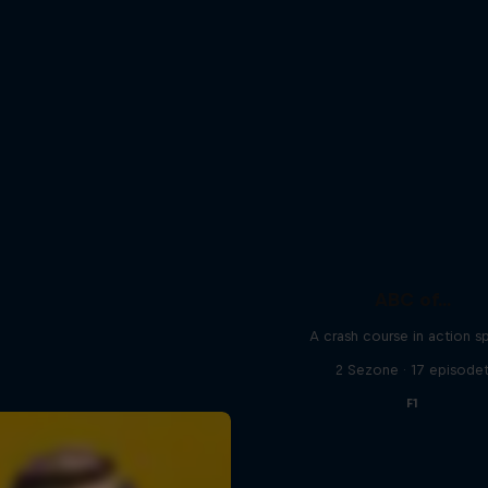
ABC of...
A crash course in action s
2 Sezone · 17 episode
F1