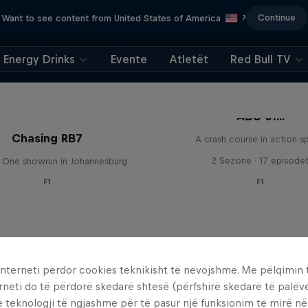
Continue
Want to see content from United States of America
?
Energy Drinks
Evente
Atletët
Red Bull TV
ABC of...
Chasing RB7
A crash course in action s
2 Sezone · 17 episode
 One showrun in Johannesburg
F1
F1
interneti përdor cookies teknikisht të nevojshme. Me pëlqimin t
rneti do të përdorë skedarë shtesë (përfshirë skedarë të palëv
e teknologji të ngjashme për të pasur një funksionim të mirë n