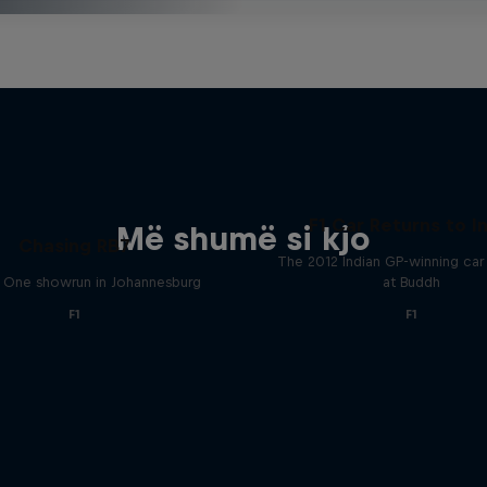
F1 Car Returns to I
Më shumë si kjo
Chasing RB7
The 2012 Indian GP-winning car 
 One showrun in Johannesburg
at Buddh
F1
F1