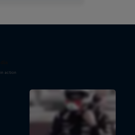
ndia
in action