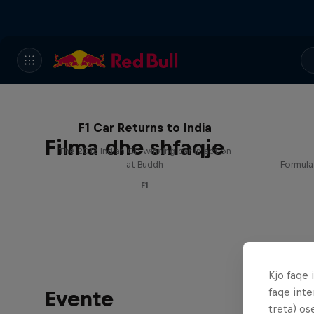
F1 Car Returns to India
Filma dhe shfaqje
The 2012 Indian GP-winning car in action
at Buddh
Formula
F1
Kjo faqe 
faqe inte
Evente
treta) os