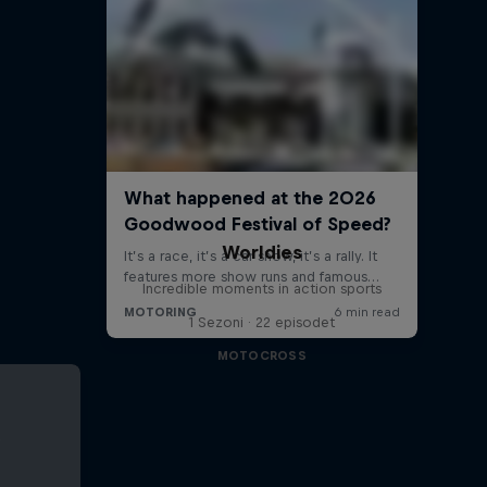
Worldies
Incredible moments in action sports
1 Sezoni · 22 episodet
MOTOCROSS