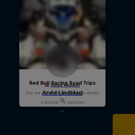
Red Bull Racing Road Trips
See the world with Formula One drivers
3 Sezone · 14 episodet
F1