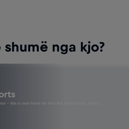
 shumë nga kjo?
orts
four - this is your home for Red Bull Motorsports. Watch …