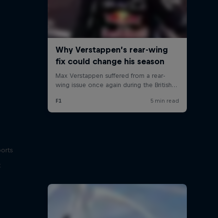
ports
t