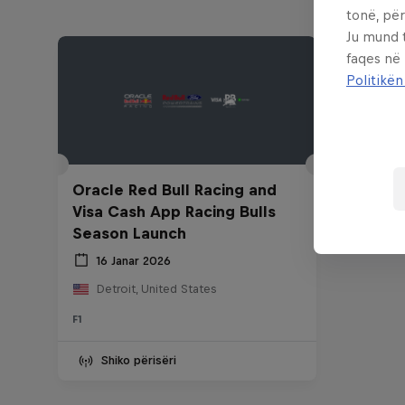
tonë, për
Ju mund 
faqes në
Politikën
Oracle Red Bull Racing and
Visa Cash App Racing Bulls
Season Launch
16 Janar 2026
Detroit, United States
F1
Shiko përisëri