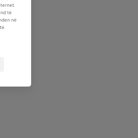
ternet.
und të
enden në
të.