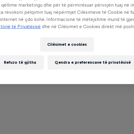
 qëllime marketingu dhe për të përmirësuar përvojën tuaj në in
ta revokoni pëlqimin tuaj nëpërmjet Cilësimeve të Cookie në f
 internet në çdo kohë. Informacione të mëtejshme mund të gj
 tonë të Privatësisë
dhe në Cilësimet e Cookies direkt më posh
Cilësimet e cookies
Refuzo të gjitha
Qendra e preferencave të privatësisë