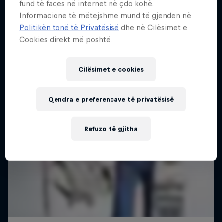
The latest action from the WSL Championship
fund të faqes në internet në çdo kohë.
Më shumë si kjo
Tour
2 Sezone · 18 episodet
Informacione të mëtejshme mund të gjenden në
Politikën tonë të Privatësisë
dhe në Cilësimet e
1 Sezoni · 6 episodet
SURFING
Cookies direkt më poshtë.
SURFING
Cilësimet e cookies
Qendra e preferencave të privatësisë
Refuzo të gjitha