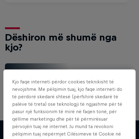
Dëshiron më shumë nga
kjo?
Surfing
Kjo faqe interneti përdor cookies teknikisht të
Welcome to the Surf Hub, where you will find a rip-
roaring collection of surf films, shows and …
nevojshme. Me pëlqimin tuaj, kjo faqe interneti do
të përdorë skedarë shtesë (përfshirë skedarë të
palëve të treta) ose teknologji të ngjashme për të
pasur një funksionim të mirë në faqen tonë, për
Inside Pro Surfing
qëllime marketingu dhe për të përmirësuar
përvojën tuaj në internet. Ju mund ta revokoni
WSL Replay
Come backstage on the 2025 WSL
pëlqimin tuaj nëpërmjet Cilësimeve të Cookie në
Championship Tour