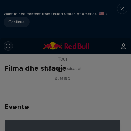
Want to see content from United States of America
?
Continue
WSL Replay
The latest action from the WSL Championship
Tour
Filma dhe shfaqje
1 Sezoni · 6 episodet
SURFING
Evente