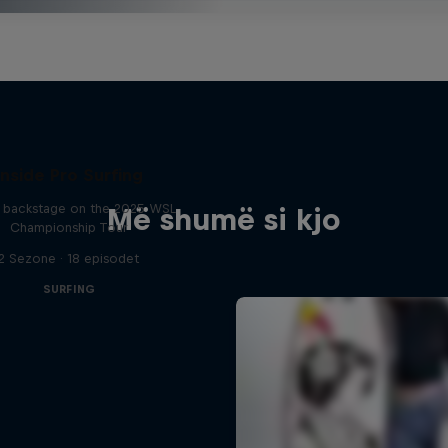
Inside Pro Surfing
backstage on the 2025 WSL
Më shumë si kjo
Championship Tour
2 Sezone · 18 episodet
SURFING