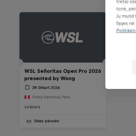
treta) os
tonë, për
Ju mund 
faqes në
Politikën
WSL Señoritas Open Pro 2026
presented by Wong
28 Shkurt 2026
Punta Hermosa, Peru
SURFING
Shiko përisëri