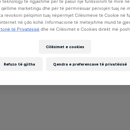
e teknologji të ngjashme për të pasur një funksionim të mirë n
 qëllime marketingu dhe për të përmirësuar përvojën tuaj në in
ta revokoni pëlqimin tuaj nëpërmjet Cilësimeve të Cookie në f
 internet në çdo kohë. Informacione të mëtejshme mund të gj
 tonë të Privatësisë
dhe në Cilësimet e Cookies direkt më posh
Cilësimet e cookies
Refuzo të gjitha
Qendra e preferencave të privatësisë