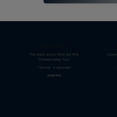
WSL Replay
The latest action from the WSL
Come 
Championship Tour
1 Sezoni · 6 episodet
SURFING