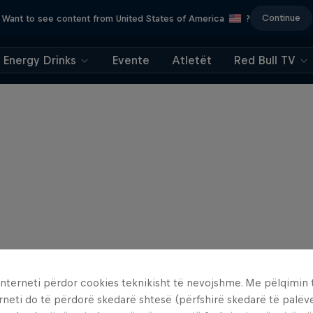
Continue
Want to see content from United States of America
?
Energy Drinks
Evente
Atletët
Red Bull TV
interneti përdor cookies teknikisht të nevojshme. Me pëlqimin t
rneti do të përdorë skedarë shtesë (përfshirë skedarë të palëv