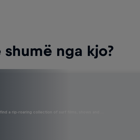
 shumë nga kjo?
ind a rip-roaring collection of surf films, shows and …