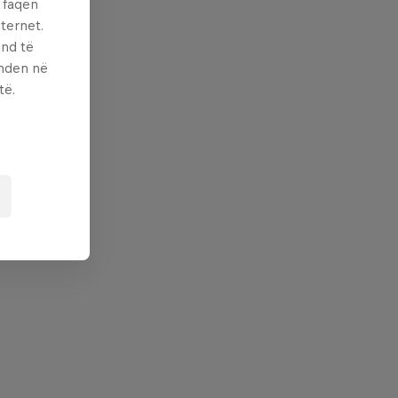
ë faqen
ternet.
und të
enden në
të.