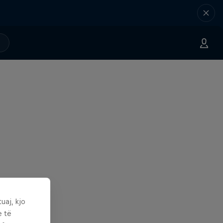
uaj, kjo
e të