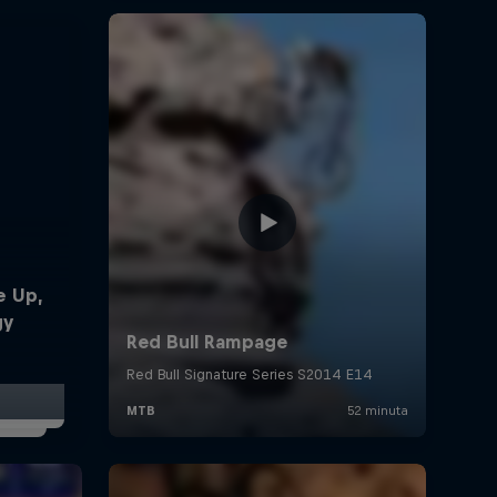
e Up,
gy