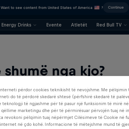
Continue
Want to see content from United States of America
?
Energy Drinks
Evente
Atletët
Red Bull TV
 shumë nga kjo?
interneti përdor cookies teknikisht të nevojshme. Me pëlqimin t
rneti do të përdorë skedarë shtesë (përfshirë skedarë të palëv
e teknologji të ngjashme për të pasur një funksionim të mirë n
 qëllime marketingu dhe për të përmirësuar përvojën tuaj në in
ta revokoni pëlqimin tuaj nëpërmjet Cilësimeve të Cookie në f
 internet në çdo kohë. Informacione të mëtejshme mund të gj
find an action-packed collection of two-wheel films, shows …