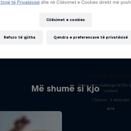
 tonë të Privatësisë
dhe në Cilësimet e Cookies direkt më posh
Cilësimet e cookies
Refuzo të gjitha
Qendra e preferencave të privatësisë
Road to Rampag
Riders who challenge MTB's 
Më shumë si kjo
contest
1 Sezoni · 5 episodet
MTB