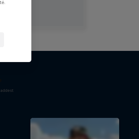
të.
e
baddest