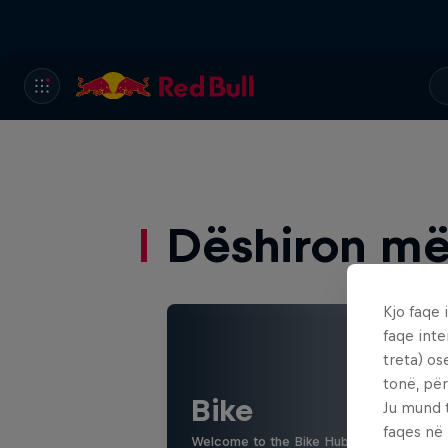
Dëshiron më
Kjo faqe 
faqe inte
treta) os
tonë, për
Bike
Ju mund 
faqes në
Welcome to the Bike Hub, where you will 