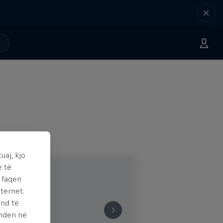
uaj, kjo
e të
ë faqen
ternet.
und të
enden në