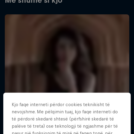
Më shumë si kjo
Kjo faqe interneti përdor cookies teknikisht të
nevojshme. Me pëlqimin tuaj, kjo faqe interneti do
të përdorë skedarë shtesë (përfshirë skedarë të
palëve të treta) ose teknologji të ngjashme për të
pasur një funksionim të mirë në faqen tonë, për