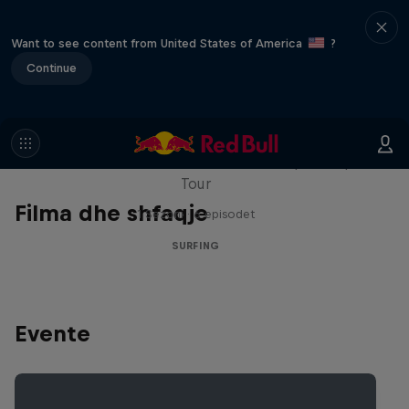
Want to see content from United States of America
?
Continue
WSL Replay
The latest action from the WSL Championship
Tour
Filma dhe shfaqje
1 Sezoni · 6 episodet
SURFING
Evente