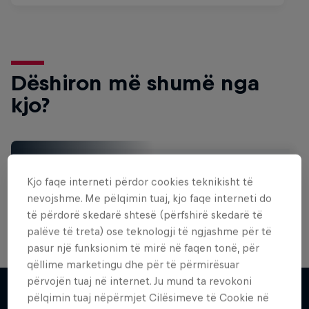
Dëshiron më shumë nga
kjo?
Surfing
Kjo faqe interneti përdor cookies teknikisht të
Welcome to the Surf Hub, where you will find a rip-
roaring collection of surf films, shows and …
nevojshme. Me pëlqimin tuaj, kjo faqe interneti do
të përdorë skedarë shtesë (përfshirë skedarë të
palëve të treta) ose teknologji të ngjashme për të
pasur një funksionim të mirë në faqen tonë, për
qëllime marketingu dhe për të përmirësuar
përvojën tuaj në internet. Ju mund ta revokoni
pëlqimin tuaj nëpërmjet Cilësimeve të Cookie në