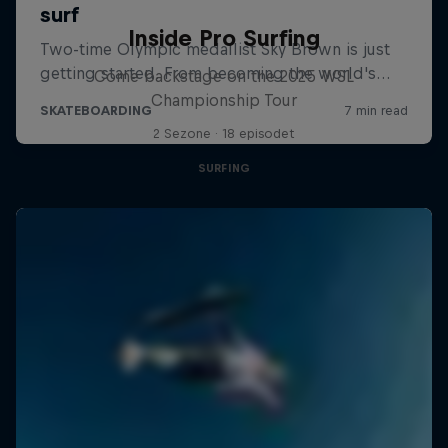
Inside Pro Surfing
Come backstage on the 2025 WSL
Championship Tour
2 Sezone · 18 episodet
SURFING