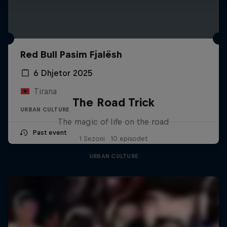
Red Bull Pasim Fjalësh
6 Dhjetor 2025
Tirana
The Road Trick
URBAN CULTURE
The magic of life on the road
Past event
1 Sezoni · 10 episodet
URBAN CULTURE