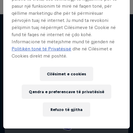
pasur një funksionim të mirë në faqen tonë, për
Your Street My Stage
qëllime marketingu dhe për të përmirësuar
përvojën tuaj në internet. Ju mund ta revokoni
Outstanding street performers bring cities to
pëlqimin tuaj nëpërmjet Cilësimeve të Cookie në
life
fund të faqes në internet në çdo kohë.
Më shumë si kjo
1 Sezoni · 6 episodet
Informacione të mëtejshme mund të gjenden në
Politikën tonë të Privatësisë
dhe në Cilësimet e
URBAN CULTURE
Cookies direkt më poshtë.
Cilësimet e cookies
Qendra e preferencave të privatësisë
Refuzo të gjitha