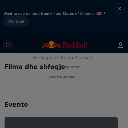
Want to see content from United States of America
?
Continue
The Road Trick
The magic of life on the road
Filma dhe shfaqje
1 Sezoni · 10 episodet
URBAN CULTURE
Evente