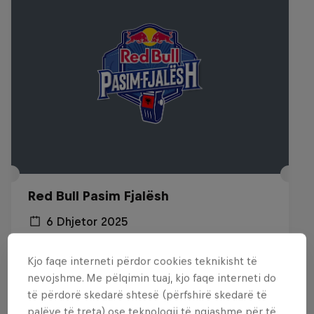
Red Bull Pasim Fjalësh
6 Dhjetor 2025
Tirana
Kjo faqe interneti përdor cookies teknikisht të
URBAN CULTURE
nevojshme. Me pëlqimin tuaj, kjo faqe interneti do
të përdorë skedarë shtesë (përfshirë skedarë të
Past event
palëve të treta) ose teknologji të ngjashme për të