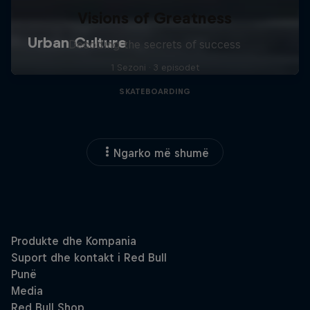
Visions of Greatness
Decoding the secrets of success
1 Sezoni · 3 episodet
SKATEBOARDING
Ngarko më shumë