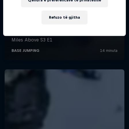
Qendra e preferencave të privatësisë
Refuzo të gjitha