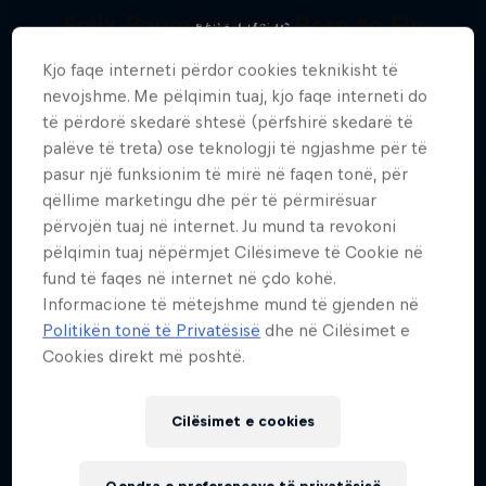
Felix Baumgartner: Born to Fly
BASE JUMPING
Felix Baumgartner – a life beyond limits
Kjo faqe interneti përdor cookies teknikisht të
nevojshme. Me pëlqimin tuaj, kjo faqe interneti do
BASE JUMPING
të përdorë skedarë shtesë (përfshirë skedarë të
palëve të treta) ose teknologji të ngjashme për të
pasur një funksionim të mirë në faqen tonë, për
qëllime marketingu dhe për të përmirësuar
përvojën tuaj në internet. Ju mund ta revokoni
pëlqimin tuaj nëpërmjet Cilësimeve të Cookie në
fund të faqes në internet në çdo kohë.
Informacione të mëtejshme mund të gjenden në
Politikën tonë të Privatësisë
dhe në Cilësimet e
Cookies direkt më poshtë.
Cilësimet e cookies