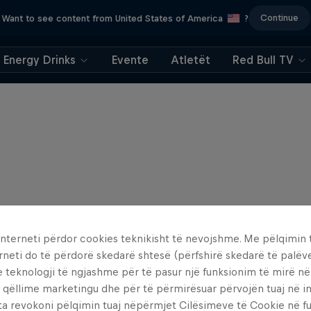
Continue
Want to see content from United States of America
?
Energy Drinks
Evente
Atletët
Red Bull TV
interneti përdor cookies teknikisht të nevojshme. Me pëlqimin t
rneti do të përdorë skedarë shtesë (përfshirë skedarë të palëv
e teknologji të ngjashme për të pasur një funksionim të mirë n
 qëllime marketingu dhe për të përmirësuar përvojën tuaj në in
ta revokoni pëlqimin tuaj nëpërmjet Cilësimeve të Cookie në f