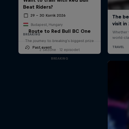
Beat Riders?
29 – 30 Korrik 2026
Budapest, Hungary
Route to Red Bull BC One
BREAKING
The journey to breaking's biggest prize
Past event
2 Sezone · 12 episodet
BREAKING