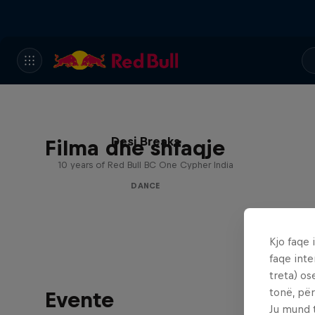
Desi Breaks
Filma dhe shfaqje
10 years of Red Bull BC One Cypher India
DANCE
Kjo faqe 
faqe inte
treta) os
tonë, për
Evente
Ju mund 