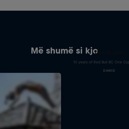
Më shumë si kjo
Desi Breaks
10 years of Red Bull BC One Cyp
DANCE