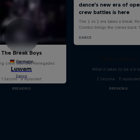
The Break Boys
The Breakdown
ing crew Skill Brat Renegades
returns
What it takes to be a b-
1 Sezoni · 8 episodet
2 Sezone · 11 episodet
BREAKING
BREAKING