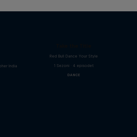
Take the Title
Red Bull Dance Your Style
1 Sezoni · 4 episodet
her India
DANCE