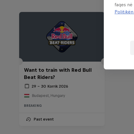
faqes në
Politikën
Want to train with Red Bull
Beat Riders?
29 – 30 Korrik 2026
Budapest, Hungary
BREAKING
Past event