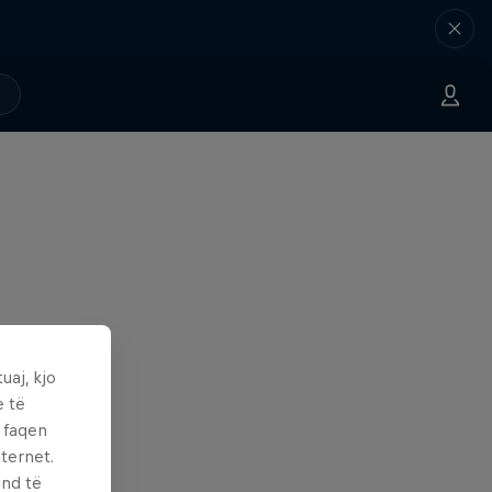
uaj, kjo
e të
ë faqen
ternet.
und të