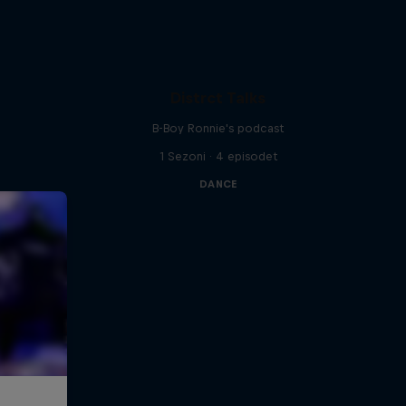
Distrct Talks
B-Boy Ronnie's podcast
1 Sezoni · 4 episodet
DANCE