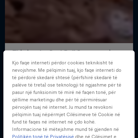
Kjo faqe interneti përdor cookies teknikisht të
nevojshme. Me pëlqimin tuaj, kjo faqe interneti do
të përdorë skedarë shtesë (përfshirë skedarë të
palëve të treta) ose teknologji të ngjashme për të
pasur një funksionim të mirë në faqen tonë, për
qëllime marketingu dhe për të përmirësuar
përvojën tuaj në internet. Ju mund ta revokoni
pëlqimin tuaj nëpërmjet Cilësimeve të Cookie në
fund të faqes në internet në çdo kohë.
Informacione të mëtejshme mund të gjenden në
Politikën tonë të Privatësisë
dhe në Cilësimet e