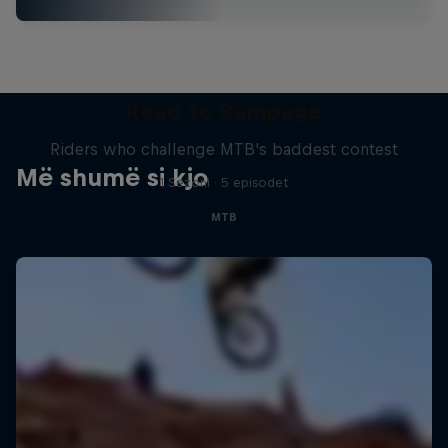
Road to Rampage
Riders who challenge MTB's baddest contest
Më shumë si kjo
1 Sezoni · 5 episodet
MTB