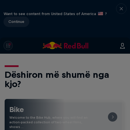
Want to see content from United States of America
?
Continue
Dëshiron më shumë nga
kjo?
Bike
Welcome to the Bike Hub, where you will find an
action-packed collection of two-wheel films,
shows …