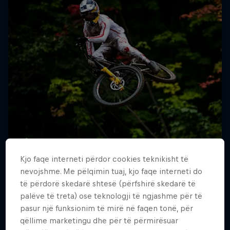
Kjo faqe interneti përdor cookies teknikisht të
nevojshme. Me pëlqimin tuaj, kjo faqe interneti do
të përdorë skedarë shtesë (përfshirë skedarë të
palëve të treta) ose teknologji të ngjashme për të
pasur një funksionim të mirë në faqen tonë, për
qëllime marketingu dhe për të përmirësuar