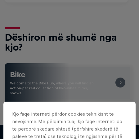
Dëshiron më shumë nga
kjo?
Bike
Welcome to the Bike Hub, where you will find an
action-packed collection of two-wheel films,
shows …
Kjo faqe interneti përdor cookies teknikisht të
nevojshme. Me pëlqimin tuaj, kjo faqe interneti do
të përdorë skedarë shtesë (përfshirë skedarë të
palëve të treta) ose teknologji të ngjashme për të