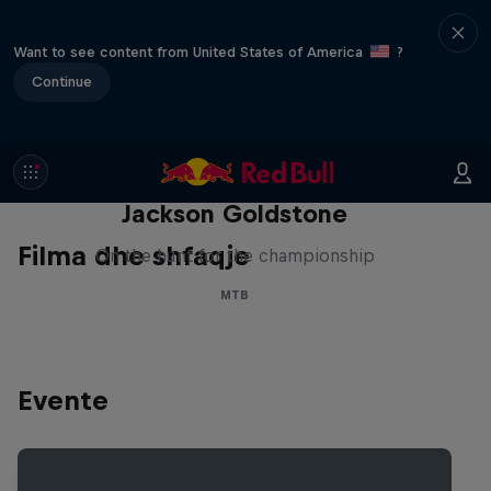
Want to see content from United States of America
?
Continue
The Search for Milliseconds:
Jackson Goldstone
Filma dhe shfaqje
On the hunt for the championship
MTB
Evente