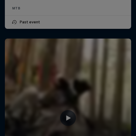
MTB
Past event