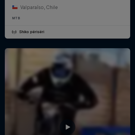
Valparaíso, Chile
MTB
Shiko përisëri