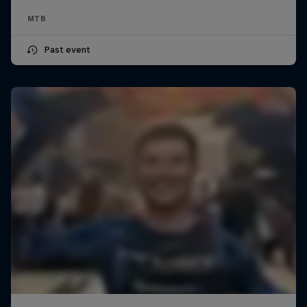
MTB
Past event