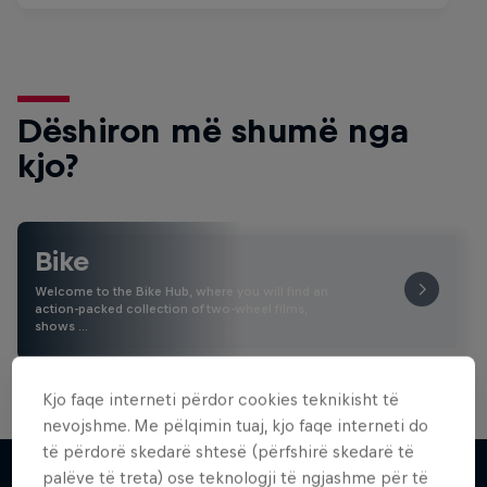
Dëshiron më shumë nga
kjo?
Bike
Welcome to the Bike Hub, where you will find an
action-packed collection of two-wheel films,
shows …
Kjo faqe interneti përdor cookies teknikisht të
nevojshme. Me pëlqimin tuaj, kjo faqe interneti do
të përdorë skedarë shtesë (përfshirë skedarë të
palëve të treta) ose teknologji të ngjashme për të