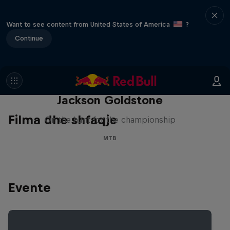
Want to see content from United States of America
?
Continue
The Search for Milliseconds:
Jackson Goldstone
Filma dhe shfaqje
On the hunt for the championship
MTB
Evente