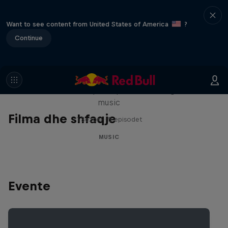
Want to see content from United States of America
?
Continue
Diggin' in the Carts
The secret history of Japanese video game
music
Filma dhe shfaqje
1 Sezoni · 5 episodet
MUSIC
Evente