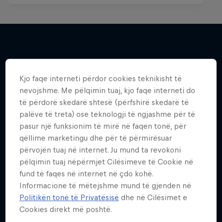
Më shumë si kjo
Kjo faqe interneti përdor cookies teknikisht të
nevojshme. Me pëlqimin tuaj, kjo faqe interneti do
të përdorë skedarë shtesë (përfshirë skedarë të
palëve të treta) ose teknologji të ngjashme për të
pasur një funksionim të mirë në faqen tonë, për
qëllime marketingu dhe për të përmirësuar
përvojën tuaj në internet. Ju mund ta revokoni
pëlqimin tuaj nëpërmjet Cilësimeve të Cookie në
fund të faqes në internet në çdo kohë.
Informacione të mëtejshme mund të gjenden në
Politikën tonë të Privatësisë
dhe në Cilësimet e
Cookies direkt më poshtë.