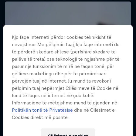
Kjo faqe interneti përdor cookies teknikisht të
nevojshme. Me pëlqimin tuaj, kjo faqe interneti do
të përdorë skedarë shtesë (përfshirë skedarë të
palëve të treta) ose teknologji të ngjashme për të
pasur një funksionim të mirë në faqen tonë, për
qëllime marketingu dhe për të përmirësuar
përvojën tuaj në internet. Ju mund ta revokoni
pëlqimin tuaj nëpërmjet Cilësimeve të Cookie në
fund të faqes në internet në çdo kohë.
Informacione të mëtejshme mund të gjenden në
Politikën tonë të Privatësisë
dhe në Cilësimet e
Cookies direkt më poshtë.
Cilësimet e cookies