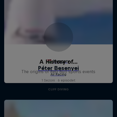
A History of...
The origins of Red Bull sports events
1 Sezoni · 6 episodet
CLIFF DIVING