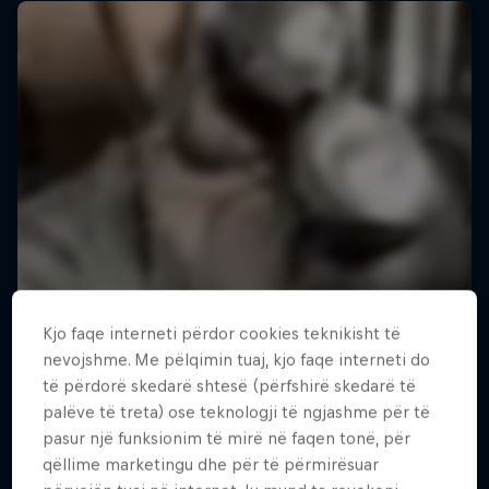
Kjo faqe interneti përdor cookies teknikisht të
nevojshme. Me pëlqimin tuaj, kjo faqe interneti do
të përdorë skedarë shtesë (përfshirë skedarë të
palëve të treta) ose teknologji të ngjashme për të
pasur një funksionim të mirë në faqen tonë, për
qëllime marketingu dhe për të përmirësuar