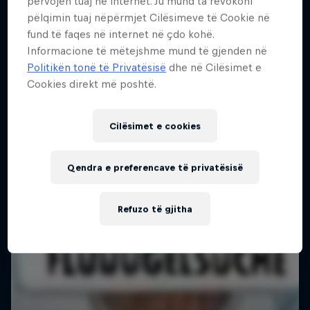
përvojën tuaj në internet. Ju mund ta revokoni
pëlqimin tuaj nëpërmjet Cilësimeve të Cookie në
fund të faqes në internet në çdo kohë.
Informacione të mëtejshme mund të gjenden në
Politikën tonë të Privatësisë
dhe në Cilësimet e
Cookies direkt më poshtë.
Cilësimet e cookies
Qendra e preferencave të privatësisë
Refuzo të gjitha