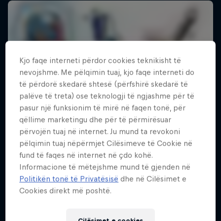
Kjo faqe interneti përdor cookies teknikisht të
nevojshme. Me pëlqimin tuaj, kjo faqe interneti do
të përdorë skedarë shtesë (përfshirë skedarë të
palëve të treta) ose teknologji të ngjashme për të
pasur një funksionim të mirë në faqen tonë, për
qëllime marketingu dhe për të përmirësuar
përvojën tuaj në internet. Ju mund ta revokoni
pëlqimin tuaj nëpërmjet Cilësimeve të Cookie në
fund të faqes në internet në çdo kohë.
Informacione të mëtejshme mund të gjenden në
Politikën tonë të Privatësisë
dhe në Cilësimet e
Cookies direkt më poshtë.
Cilësimet e cookies