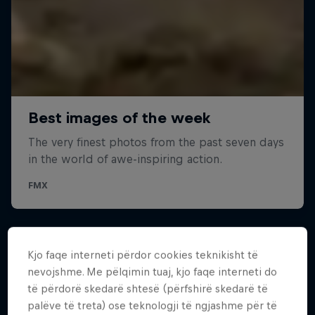
Kjo faqe interneti përdor cookies teknikisht të
nevojshme. Me pëlqimin tuaj, kjo faqe interneti do
të përdorë skedarë shtesë (përfshirë skedarë të
palëve të treta) ose teknologji të ngjashme për të