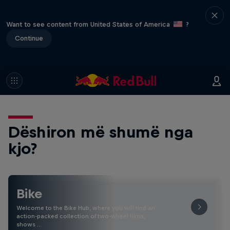
Want to see content from United States of America
?
Continue
Dëshiron më shumë nga
kjo?
Bike
Welcome to the Bike Hub, where you will find an
action-packed collection of two-wheel films,
shows …