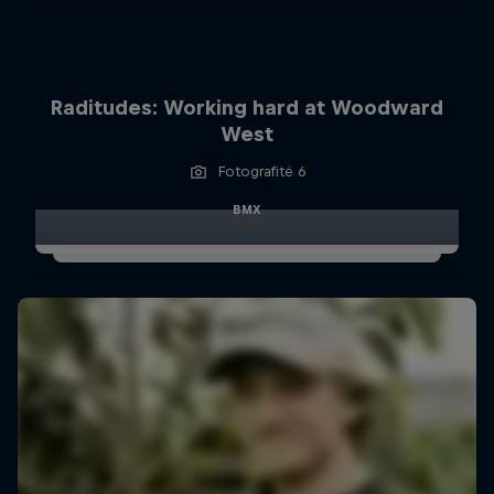
Raditudes: Working hard at Woodward
West
Fotografitë 6
BMX