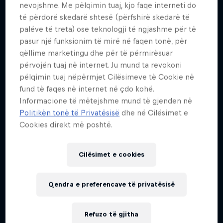
nevojshme. Me pëlqimin tuaj, kjo faqe interneti do
të përdorë skedarë shtesë (përfshirë skedarë të
palëve të treta) ose teknologji të ngjashme për të
pasur një funksionim të mirë në faqen tonë, për
qëllime marketingu dhe për të përmirësuar
përvojën tuaj në internet. Ju mund ta revokoni
pëlqimin tuaj nëpërmjet Cilësimeve të Cookie në
fund të faqes në internet në çdo kohë.
Informacione të mëtejshme mund të gjenden në
Politikën tonë të Privatësisë
dhe në Cilësimet e
Cookies direkt më poshtë.
Cilësimet e cookies
Qendra e preferencave të privatësisë
Refuzo të gjitha