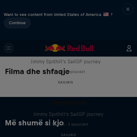
Want to see content from United States of America
?
Continue
Uncharted
Jimmy Spithill's SailGP journey
Filma dhe shfaqje
1 Sezoni · 3 episodet
SAILING
Uncharted
Jimmy Spithill's SailGP journey
Më shumë si kjo
1 Sezoni · 3 episodet
SAILING