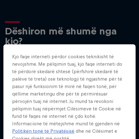
Dëshiron më shumë nga
kjo?
Kjo faqe interneti përdor cookies teknikisht të
nevojshme. Me pëlqimin tuaj, kjo faqe interneti do
Surfing
të përdorë skedarë shtesë (përfshirë skedarë të
Welcome to the Surf Hub, where you will find a rip-
palëve të treta) ose teknologji të ngjashme për të
roaring collection of surf films, shows and …
pasur një funksionim të mirë në faqen tonë, për
qëllime marketingu dhe për të përmirësuar
përvojën tuaj në internet. Ju mund ta revokoni
pëlqimin tuaj nëpërmjet Cilësimeve të Cookie në
Inside Pro Surfing
fund të faqes në internet në çdo kohë.
Informacione të mëtejshme mund të gjenden në
Come backstage on the 2025 WSL
Politikën tonë të Privatësisë
dhe në Cilësimet e
Championship Tour
Cookies direkt më poshtë.