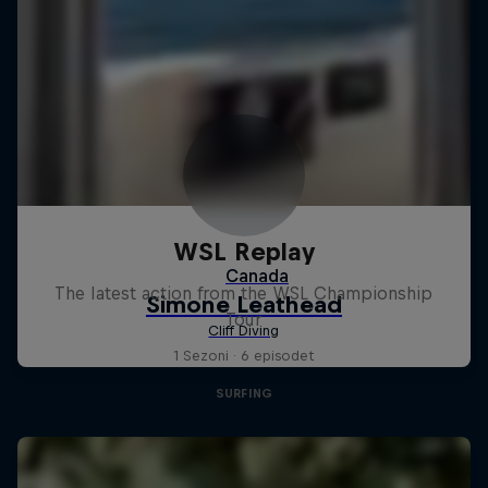
WSL Replay
The latest action from the WSL Championship
Tour
1 Sezoni · 6 episodet
SURFING