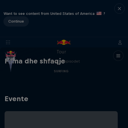
Want to see content from United States of America
?
Continue
WSL Replay
The latest action from the WSL Championship
Tour
Filma dhe shfaqje
1 Sezoni · 6 episodet
SURFING
Evente