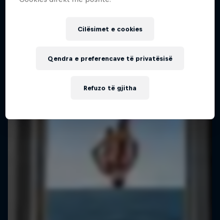
Më shumë si kjo
2 Sezone · 18 episodet
SURFING
Cilësimet e cookies
Qendra e preferencave të privatësisë
Refuzo të gjitha