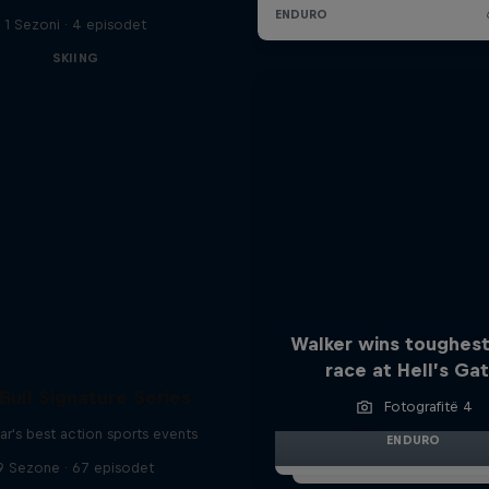
1 Sezoni · 4 episodet
SKIING
Walker wins toughest
race at Hell’s Ga
Bull Signature Series
Fotografitë 4
ar's best action sports events
ENDURO
9 Sezone · 67 episodet