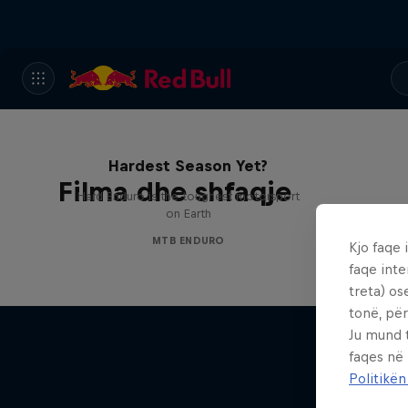
Hard Enduro 2025: The
Hardest Season Yet?
Filma dhe shfaqje
Hard Enduro is the toughest motorsport
on Earth
MTB ENDURO
Kjo faqe 
faqe inte
treta) os
tonë, për
Ju mund 
faqes në
Politikën
Ha