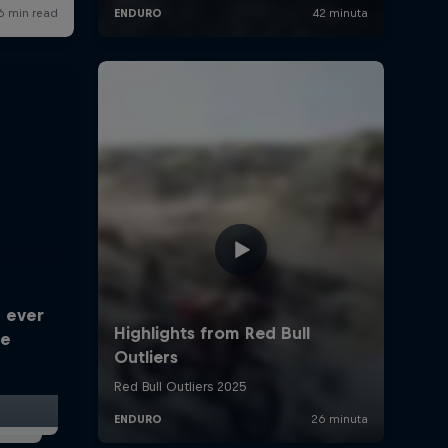
 ever
te