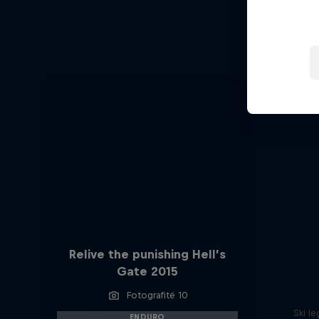
Ha
Hard End
Relive the punishing Hell’s
Gate 2015
Fotografitë 10
Ski l
ENDURO