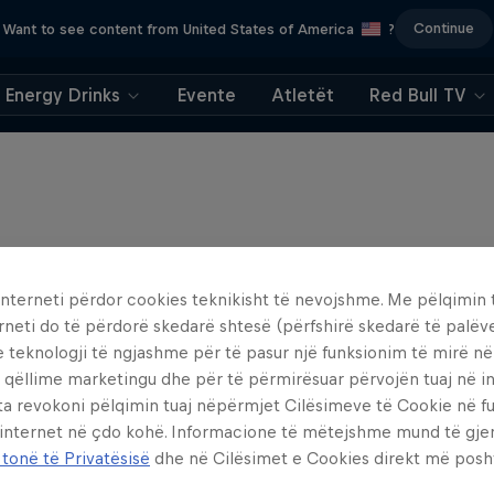
Continue
Want to see content from United States of America
?
Energy Drinks
Evente
Atletët
Red Bull TV
interneti përdor cookies teknikisht të nevojshme. Me pëlqimin t
rneti do të përdorë skedarë shtesë (përfshirë skedarë të palëv
e teknologji të ngjashme për të pasur një funksionim të mirë n
 qëllime marketingu dhe për të përmirësuar përvojën tuaj në in
ta revokoni pëlqimin tuaj nëpërmjet Cilësimeve të Cookie në f
 internet në çdo kohë. Informacione të mëtejshme mund të gj
 tonë të Privatësisë
dhe në Cilësimet e Cookies direkt më posh
rd Enduro 2025: The