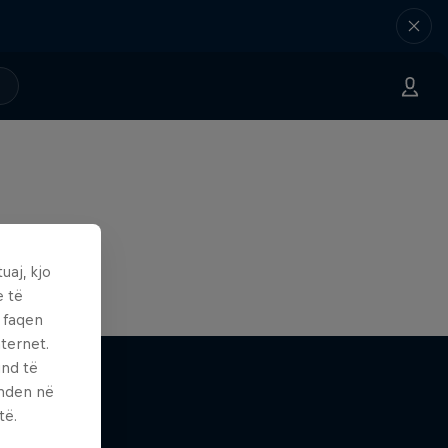
uaj, kjo
e të
ë faqen
ternet.
und të
enden në
të.