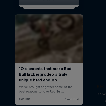
Red 
The ye