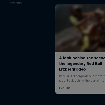
SURFING