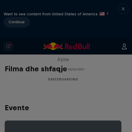
Want to see content from United States of America
?
Continue
Skate Tales
Discover the world of skate with Madars
Apse
Filma dhe shfaqje
5 Sezone · 27 episodet
SKATEBOARDING
Evente