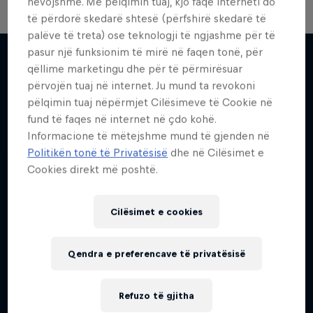
nevojshme. Me pëlqimin tuaj, kjo faqe interneti do
të përdorë skedarë shtesë (përfshirë skedarë të
palëve të treta) ose teknologji të ngjashme për të
Skate Tales
pasur një funksionim të mirë në faqen tonë, për
qëllime marketingu dhe për të përmirësuar
Discover the world of skate with Madars Apse
përvojën tuaj në internet. Ju mund ta revokoni
Më shumë si kjo
5 Sezone · 27 episodet
pëlqimin tuaj nëpërmjet Cilësimeve të Cookie në
fund të faqes në internet në çdo kohë.
SKATEBOARDING
Informacione të mëtejshme mund të gjenden në
Politikën tonë të Privatësisë
dhe në Cilësimet e
Cookies direkt më poshtë.
Cilësimet e cookies
Qendra e preferencave të privatësisë
Refuzo të gjitha