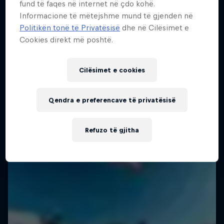
Come backstage on the 2025 WSL
fund të faqes në internet në çdo kohë.
Më shumë si kjo
Championship Tour
1 Sezoni · 6 episodet
Informacione të mëtejshme mund të gjenden në
Politikën tonë të Privatësisë
dhe në Cilësimet e
2 Sezone · 18 episodet
SURFING
Cookies direkt më poshtë.
SURFING
Cilësimet e cookies
Qendra e preferencave të privatësisë
Refuzo të gjitha