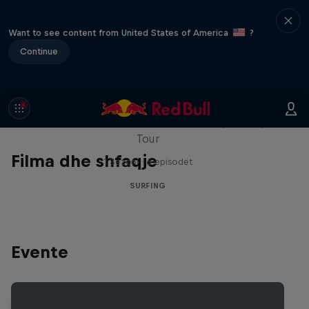
Want to see content from United States of America
?
Continue
WSL Replay
The latest action from the WSL Championship
Tour
Filma dhe shfaqje
1 Sezoni · 6 episodet
SURFING
Evente