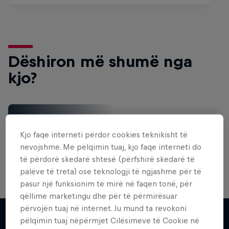
Dëshiron më shumë nga
kjo?
Surfing
Kjo faqe interneti përdor cookies teknikisht të
Welcome to the Surf Hub, where you will find a rip-
roaring collection of surf films, shows and …
nevojshme. Me pëlqimin tuaj, kjo faqe interneti do
të përdorë skedarë shtesë (përfshirë skedarë të
palëve të treta) ose teknologji të ngjashme për të
pasur një funksionim të mirë në faqen tonë, për
WSL Replay
qëllime marketingu dhe për të përmirësuar
përvojën tuaj në internet. Ju mund ta revokoni
Inside Pro Surfing
The latest action from the WSL Championship
pëlqimin tuaj nëpërmjet Cilësimeve të Cookie në
Tour