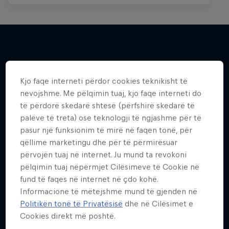
Më shumë si kjo
Kjo faqe interneti përdor cookies teknikisht të
nevojshme. Me pëlqimin tuaj, kjo faqe interneti do
të përdorë skedarë shtesë (përfshirë skedarë të
palëve të treta) ose teknologji të ngjashme për të
pasur një funksionim të mirë në faqen tonë, për
qëllime marketingu dhe për të përmirësuar
përvojën tuaj në internet. Ju mund ta revokoni
pëlqimin tuaj nëpërmjet Cilësimeve të Cookie në
fund të faqes në internet në çdo kohë.
Informacione të mëtejshme mund të gjenden në
Politikën tonë të Privatësisë
dhe në Cilësimet e
Cookies direkt më poshtë.