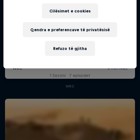
Cilësimet e cookies
Qendra e preferencave të privatësisë
Refuzo të gjitha
More Than Machine
All-access WRC show
1 Sezoni · 7 episodet
WRC