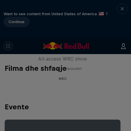
Want to see content from United States of America
?
Continue
More Than Machine
All-access WRC show
Filma dhe shfaqje
1 Sezoni · 7 episodet
WRC
Evente