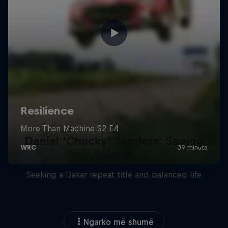
Daniel 'Chucky' Sanders: Seeing
Double
Seeking a Dakar repeat title and balanced life
Ngarko më shumë