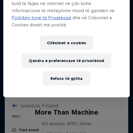
fund të faqes në internet në çdo kohë.
Informacione të mëtejshme mund të gjenden në
Politikën tonë të Privatësisë
dhe në Cilësimet e
Cookies direkt më poshtë.
Cilësimet e cookies
Qendra e preferencave të privatësisë
Refuzo të gjitha
Secto Rally Finland
30 Korrik – 2 Gusht 2026
Jyväskylä, Finland
More Than Machine
WRC
All-access WRC show
Past event