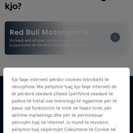
kjo?
Red Bull Motorsports
On track and off road, on two wheels or four - this
is your home for Red Bull Motorsports. Watch …
Kjo faqe interneti përdor cookies teknikisht të
nevojshme. Me pëlqimin tuaj, kjo faqe interneti do
të përdorë skedarë shtesë (përfshirë skedarë të
Më shumë si kjo
palëve të treta) ose teknologji të ngjashme për të
pasur një funksionim të mirë në faqen tonë, për
qëllime marketingu dhe për të përmirësuar
përvojën tuaj në internet. Ju mund ta revokoni
pëlqimin tuaj nëpërmjet Cilësimeve të Cookie në