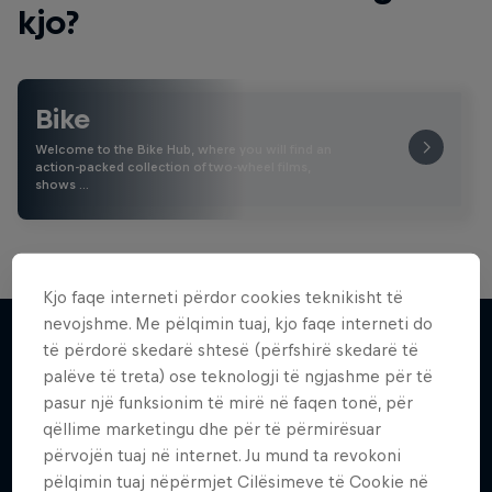
kjo?
Bike
Welcome to the Bike Hub, where you will find an
action-packed collection of two-wheel films,
shows …
Kjo faqe interneti përdor cookies teknikisht të
nevojshme. Me pëlqimin tuaj, kjo faqe interneti do
të përdorë skedarë shtesë (përfshirë skedarë të
palëve të treta) ose teknologji të ngjashme për të
Më shumë si kjo
pasur një funksionim të mirë në faqen tonë, për
qëllime marketingu dhe për të përmirësuar
përvojën tuaj në internet. Ju mund ta revokoni
pëlqimin tuaj nëpërmjet Cilësimeve të Cookie në