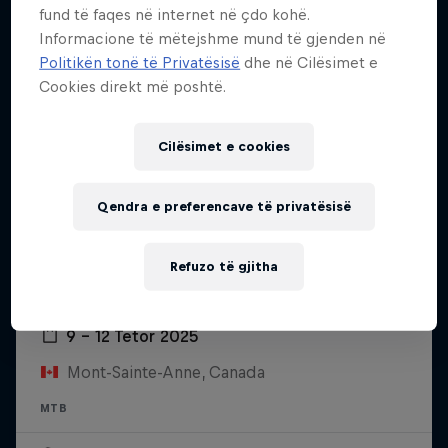
fund të faqes në internet në çdo kohë.
Informacione të mëtejshme mund të gjenden në
Politikën tonë të Privatësisë
dhe në Cilësimet e
Cookies direkt më poshtë.
Cilësimet e cookies
Qendra e preferencave të privatësisë
Refuzo të gjitha
UCI Mountain Bike World Cup
9 – 12 Tetor 2025
Mont-Sainte-Anne, Canada
MTB