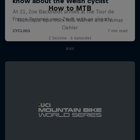
How to MTB
Technique tips from Rob Warner and Thomas
Oehler
2 Sezone · 6 episodet
BIKE