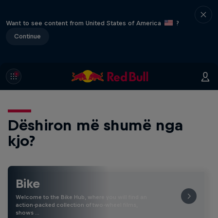
Want to see content from United States of America
?
Continue
Dëshiron më shumë nga
kjo?
Bike
Welcome to the Bike Hub, where you will find an
action-packed collection of two-wheel films,
shows …