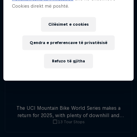
Cookies direkt më poshtë.
Cilësimet e cookies
Qendra e preferencave të privatësisë
Refuzo të gjitha
The UCI Mountain Bike World Series makes a
return for 2025, with plenty of downhill and
13 Tour Stops
cross-country action.