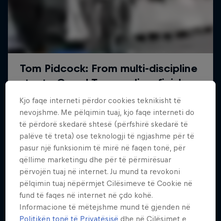
How to MTB
Kjo faqe interneti përdor cookies teknikisht të
nevojshme. Me pëlqimin tuaj, kjo faqe interneti do
Technique tips from Rob Warner and Thomas
të përdorë skedarë shtesë (përfshirë skedarë të
Oehler
palëve të treta) ose teknologji të ngjashme për të
2 Sezone · 6 episodet
pasur një funksionim të mirë në faqen tonë, për
qëllime marketingu dhe për të përmirësuar
BIKE
përvojën tuaj në internet. Ju mund ta revokoni
pëlqimin tuaj nëpërmjet Cilësimeve të Cookie në
fund të faqes në internet në çdo kohë.
Informacione të mëtejshme mund të gjenden në
Politikën tonë të Privatësisë
dhe në Cilësimet e