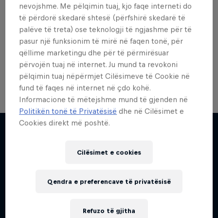
nevojshme. Me pëlqimin tuaj, kjo faqe interneti do
të përdorë skedarë shtesë (përfshirë skedarë të
palëve të treta) ose teknologji të ngjashme për të
Bike
pasur një funksionim të mirë në faqen tonë, për
Welcome to the Bike Hub, where you will find an
qëllime marketingu dhe për të përmirësuar
action-packed collection of two-wheel films,
shows …
përvojën tuaj në internet. Ju mund ta revokoni
pëlqimin tuaj nëpërmjet Cilësimeve të Cookie në
fund të faqes në internet në çdo kohë.
Informacione të mëtejshme mund të gjenden në
Politikën tonë të Privatësisë
dhe në Cilësimet e
Cookies direkt më poshtë.
Më shumë si kjo
Cilësimet e cookies
Qendra e preferencave të privatësisë
Refuzo të gjitha