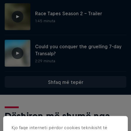
Race Tapes Season 2 – Trailer
1:45 minuta
Could you conquer the gruelling 7-day
Transalp?
2:29 minuta
Shfaq më tepër
Dëshiron më shumë nga
kjo?
Kjo faqe interneti përdor cookies teknikisht të