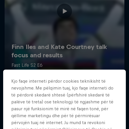
Kjo faqe interneti përdor cookies teknikisht të
nevojshme. Me pëlqimin tuaj, kjo faqe interneti do
të përdorë skedarë shtesë (përfshirë skedarë të
palëve të treta) ose teknologji të ngjashme për të
pasur një funksionim të mirë në faqen tonë, për
qëllime marketingu dhe për të përmirësuar
përvojën tuaj në internet. Ju mund ta revokoni