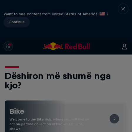
Want to see content from United States of America
?
Continue
Dëshiron më shumë nga
kjo?
Bike
Welcome to the Bike Hub, where you will find an
action-packed collection of two-wheel films,
shows …