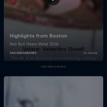
Volare: Valentino Guseli
The life of an Australian snowboarding prodigy
SNOWBOARDING