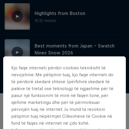
Highlights from Boston
15:32 minuta
Best moments from Japan – Swatch
Nines Snow 2026
26:00 minuta
Kjo faqe interneti përdor cookies teknikisht të
nevojshme. Me pëlqimin tuaj, kjo faqe interneti do
Shfaq më tepër
të përdorë skedarë shtesë (përfshirë skedarë të
Volare: Valentino Guseli
palëve të treta) ose teknologji të ngjashme për të
pasur një funksionim të mirë në faqen tonë, për
The life of an Australian snowboarding
qëllime marketingu dhe për të përmirësuar
Filma dhe shfaqje
prodigy
përvojën tuaj në internet. Ju mund ta revokoni
pëlqimin tuaj nëpërmjet Cilësimeve të Cookie në
SNOWBOARDING
fund të faqes në internet në çdo kohë.