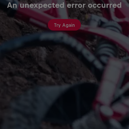
An unexpected error occurred
Try Again