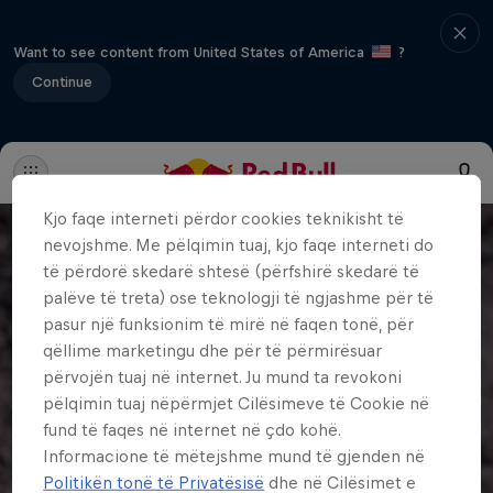
Want to see content from United States of America
?
Continue
Kjo faqe interneti përdor cookies teknikisht të
nevojshme. Me pëlqimin tuaj, kjo faqe interneti do
të përdorë skedarë shtesë (përfshirë skedarë të
palëve të treta) ose teknologji të ngjashme për të
pasur një funksionim të mirë në faqen tonë, për
qëllime marketingu dhe për të përmirësuar
përvojën tuaj në internet. Ju mund ta revokoni
pëlqimin tuaj nëpërmjet Cilësimeve të Cookie në
fund të faqes në internet në çdo kohë.
Informacione të mëtejshme mund të gjenden në
Politikën tonë të Privatësisë
dhe në Cilësimet e