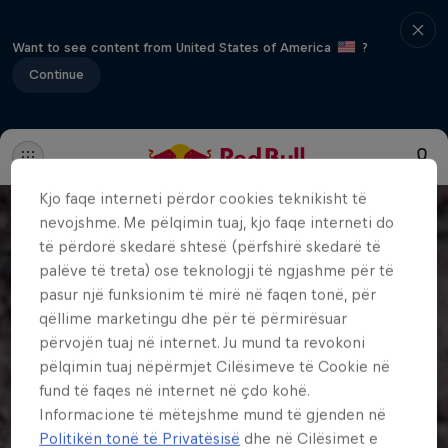
Want to see content from United States of America
?
Continue
Kjo faqe interneti përdor cookies teknikisht të
nevojshme. Me pëlqimin tuaj, kjo faqe interneti do
të përdorë skedarë shtesë (përfshirë skedarë të
palëve të treta) ose teknologji të ngjashme për të
pasur një funksionim të mirë në faqen tonë, për
qëllime marketingu dhe për të përmirësuar
përvojën tuaj në internet. Ju mund ta revokoni
pëlqimin tuaj nëpërmjet Cilësimeve të Cookie në
fund të faqes në internet në çdo kohë.
Informacione të mëtejshme mund të gjenden në
Politikën tonë të Privatësisë
dhe në Cilësimet e