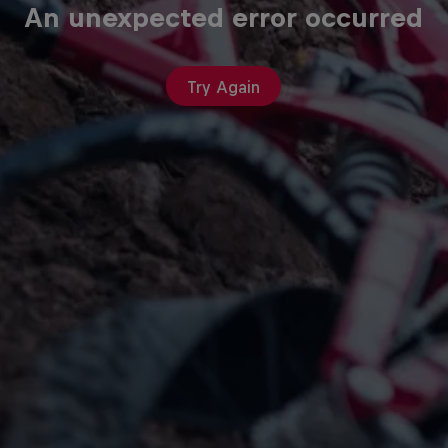
An unexpected error occurred
Try Again