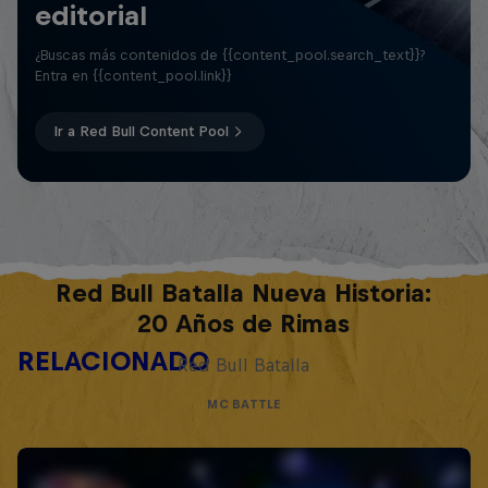
editorial
¿Buscas más contenidos de {{content_pool.search_text}}?
Entra en {{content_pool.link}}
Ir a Red Bull Content Pool
Red Bull Batalla Nueva Historia:
20 Años de Rimas
RELACIONADO
Red Bull Batalla
MC BATTLE