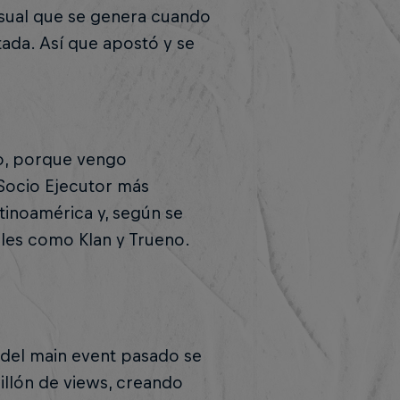
visual que se genera cuando
tada. Así que apostó y se
to, porque vengo
l Socio Ejecutor más
tinoamérica y, según se
les como Klan y Trueno.
k del main event pasado se
millón de views, creando