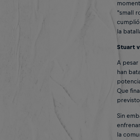
momentum
“small r
cumplió 
la batal
Stuart v
A pesar 
han bat
potencia
Que fin
previsto
Sin emb
enfrena
la comu