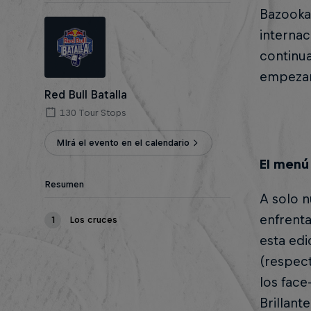
Bazooka
internac
continua
empeza
Red Bull Batalla
130 Tour Stops
MIrá el evento en el calendario
El menú
Resumen
A solo n
enfrenta
1
Los cruces
esta edic
(respect
los face
Brillant