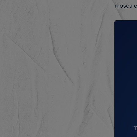
mosca e
T