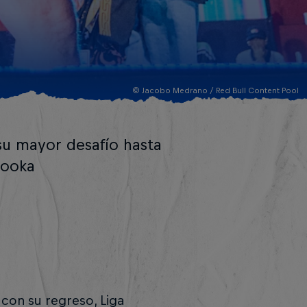
© Jacobo Medrano / Red Bull Content Pool
 su mayor desafío hasta
zooka
 con su regreso, Liga