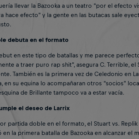
ería llevar la Bazooka a un teatro “por el efecto 
a hace efecto” y la gente en las butacas sale eyec
usto.
ble debuta en el formato
ebut en este tipo de batallas y me parece perfec
ente a traer puro rap shit”, asegura C. Terrible, e
te. También es la primera vez de Celedonio en La
, en su equina lo acompañaran otros “socios” loca
esquina de Brillante tampoco va a estar vacía.
cumple el deseo de Larrix
r partida doble en el formato, el Stuart vs. Repli
ó en la primera batalla de Bazooka en alcanzar el 