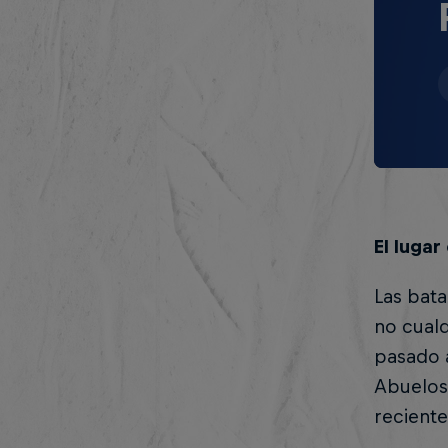
El lugar
Las bata
no cualq
pasado a
Abuelos 
reciente