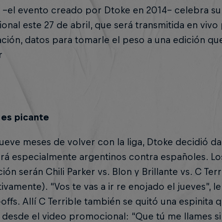
 –el evento creado por Dtoke en 2014– celebra su
ional este 27 de abril, que será transmitida en vivo 
ción, datos para tomarle el peso a una edición que
r
 es picante
ueve meses de volver con la liga, Dtoke decidió da
rá especialmente argentinos contra españoles. Los
ión serán Chili Parker vs. Blon y Brillante vs. C Terr
ivamente). “Vos te vas a ir re enojado el jueves”, l
-offs. Allí C Terrible también se quitó una espinita
e desde el video promocional: “Que tú me llames s