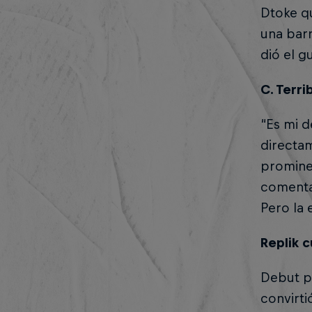
Dtoke qu
una barr
dió el g
C. Terri
“Es mi d
directam
prominen
comenta
Pero la 
Replik 
Debut po
convirti