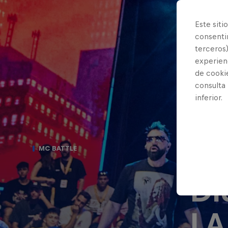
Este siti
consentim
terceros)
experienc
de cooki
consulta
inferior.
7 
MC BATTLE
DI
LA