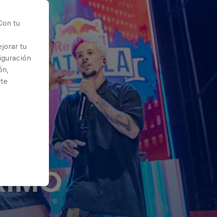
Con tu
jorar tu
iguración
ón,
rte
XIMO