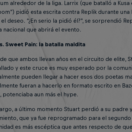
 alrededor de la liga. Larrix (que batalló a Kusa 
oom”) pidió esta escrita contra Replik durante una b
el deseo. “¿En serio la pidió él?”, se sorprendió Rep
la nacional que abrirá el evento.
s. Sweet Pain: la batalla maldita
de que ambos llevan años en el circuito de elite, 
allado y este cruce es muy esperado por la comun
lmente pueden llegar a hacer esos dos poetas mal
almente fueran a hacerlo en formato escrito en Ba
, potenciaba aun más el hype.
argo, a último momento Stuart perdió a su padre 
miento, que ya fue reprogramado para el segundo
nidad es más escéptica que antes respecto de que 