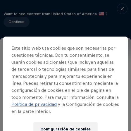
Want to see content from United States of America
?
Continue
Este sitio web usa cookies que son necesarias por
Papendal, en los Países Bajos, será la
cuestiones técnicas. Con tu consentimiento, se
usarán cookies adicionales (que incluyen aquellas
encargada de acoger la tercera ronda de
de terceros) o tecnologías similares para fines de
la UCI BMX Supercross.
mercadotecnia y para mejorar tu experiencia en
línea. Puedes retirar tu consentimiento mediante la
configuración de cookies en el pie de página en
todo momento. Para mayor información, consulta la
Política de privacidad
y la Configuración de cookies
en la parte inferior.
Configuración de cookies