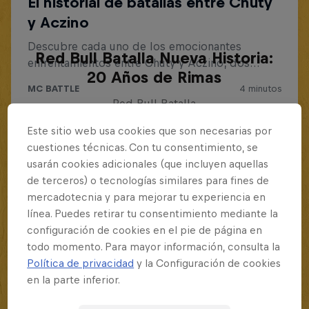
Red Bull Batalla Nueva Historia:
20 Años de Rimas
Red Bull Batalla
MC BATTLE
Este sitio web usa cookies que son necesarias por
cuestiones técnicas. Con tu consentimiento, se
usarán cookies adicionales (que incluyen aquellas
de terceros) o tecnologías similares para fines de
mercadotecnia y para mejorar tu experiencia en
línea. Puedes retirar tu consentimiento mediante la
configuración de cookies en el pie de página en
todo momento. Para mayor información, consulta la
Política de privacidad
y la Configuración de cookies
en la parte inferior.